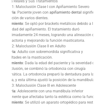
Casos Reales y Sus Tratamientos
Caso 1: Maloclusión Clase I con Apiñamiento Severo
Historia
: Paciente joven con
apiñamiento dental
significativo
y rotación de varios dientes.
Tratamiento
: Se optó por brackets metálicos debido a la
severidad del apiñamiento. El tratamiento duró
aproximadamente 24 meses, logrando una alineación dental
satisfactoria y mejorando la función masticatoria.
Caso 2: Maloclusión Clase II en Adulto
Historia
: Adulto con sobremordida significativa y
dificultades en la masticación.
Tratamiento
: Dada la edad del paciente y la severidad de la
maloclusión, se combinó la ortodoncia con cirugía
ortognática. La ortodoncia preparó la dentadura para la
cirugía, y esta última ajustó la posición de la mandíbula.
Caso 3: Maloclusión Clase III en Adolescente
Historia
: Adolescente con una mandíbula inferior
prominente que afectaba tanto la estética como la función.
Tratamiento
: Se utilizó un aparato ortopédico para restringir