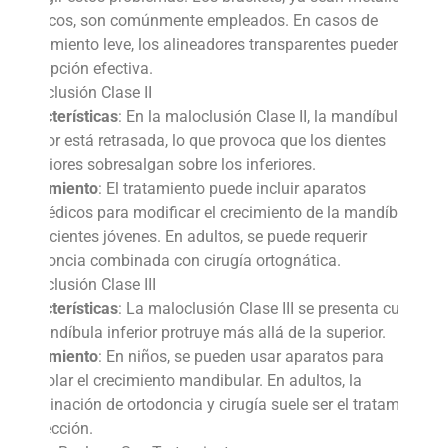
estéticos, son comúnmente empleados. En casos de
apiñamiento leve, los alineadores transparentes pueden ser
una opción efectiva.
Maloclusión Clase II
Características
: En la maloclusión Clase II, la mandíbula
inferior está retrasada, lo que provoca que los dientes
superiores sobresalgan sobre los inferiores.
Tratamiento
: El tratamiento puede incluir aparatos
ortopédicos para modificar el crecimiento de la mandíbula
en pacientes jóvenes. En adultos, se puede requerir
ortodoncia combinada con cirugía ortognática.
Maloclusión Clase III
Características
: La maloclusión Clase III se presenta cuando
la mandíbula inferior protruye más allá de la superior.
Tratamiento
: En niños, se pueden usar aparatos para
controlar el crecimiento mandibular. En adultos, la
combinación de ortodoncia y cirugía suele ser el tratamiento
de elección.