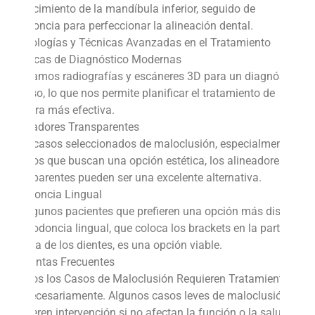
el crecimiento de la mandíbula inferior, seguido de
ortodoncia para perfeccionar la alineación dental.
Tecnologías y Técnicas Avanzadas en el Tratamiento
Técnicas de Diagnóstico Modernas
Utilizamos radiografías y escáneres 3D para un diagnóstico
preciso, lo que nos permite planificar el tratamiento de
manera más efectiva.
Alineadores Transparentes
Para casos seleccionados de maloclusión, especialmente en
adultos que buscan una opción estética, los alineadores
transparentes pueden ser una excelente alternativa.
Ortodoncia Lingual
En algunos pacientes que prefieren una opción más discreta,
la ortodoncia lingual, que coloca los brackets en la parte
interna de los dientes, es una opción viable.
Preguntas Frecuentes
¿Todos los Casos de Maloclusión Requieren Tratamiento?
No necesariamente. Algunos casos leves de maloclusión no
requieren intervención si no afectan la función o la salud