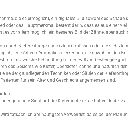
hme, die es ermöglicht, ein digitales Bild sowohl des Schädels
ed oder das Hauptmerkmal besteht darin, dass es aus einer viel
 es vor allem möglich, ein besseres Bild der Zähne, aber auch 
ation durch Kieferchirurgen unterziehen müssen oder die sich zi
öglich, jede Art von Anomalie zu erkennen, die sowohl in den Kn
estimmt es, welche Behandlung für den Fall am besten geeignet i
en des Gesichts wie Kiefer, Oberkiefer, Zähne und natürlich de
ist eine der grundlegenden Techniken oder Säulen der Kieferorth
 Patienten für sein Alter und Geschlecht angemessen sind.
Arten:
 oder genauere Sicht auf die Kieferhöhlen zu erhalten. In der Z
d wird tatsächlich am häufigsten verwendet, da es bei der Plan