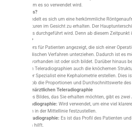
geht und warum es so verwendet wird.
Worum geht es?
Im Grunde handelt es sich um eine herkömmliche Röntgenaufna
Knochenstrukturen im Gesicht zu erhalten. Der Hauptunterschi
herkömmliches durchgeführt wird. Denn ab diesem Zeitpunkt ist
Wofür ist das?
Es ist besonders für Patienten angezeigt, die sich einer Oper
kieferorthopädischen Verfahren unterziehen. Dadurch ist es m
Zahnstücken vorhanden ist oder sich bildet. Darüber hinaus b
zahnärztlichen Teleradiographien auch die knöchernen Struktur
Daten kann der Spezialist eine Kephalometrie erstellen. Dies 
festzustellen, ob die Proportionen und Durchschnittswerte des
Arten der zahnärztlichen Teleradiographie
Je nach Art des Bildes, das Sie erhalten möchten, gibt es zwei 
Frontal-Teleradiographie:
Wird verwendet, um eine viel klarere
Abweichungen in der Mittellinie festzustellen.
Laterale Teleradiographie:
Es ist das Profil des Patienten un
Behandlungen hilft.