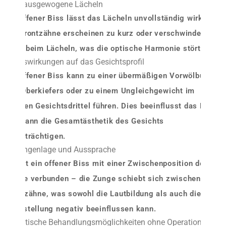
1. Unausgewogene Lächeln
Ein offener Biss lässt das Lächeln unvollständig wirken.
Die Frontzähne erscheinen zu kurz oder verschwinden
ganz beim Lächeln, was die optische Harmonie stört.
2. Auswirkungen auf das Gesichtsprofil
Ein offener Biss kann zu einer übermäßigen Vorwölbung
des Oberkiefers oder zu einem Ungleichgewicht im
unteren Gesichtsdrittel führen. Dies beeinflusst das Profil
und kann die Gesamtästhetik des Gesichts
beeinträchtigen.
3. Zungenlage und Aussprache
Oft ist ein offener Biss mit einer
Zwischenposition der
Zunge
verbunden – die Zunge schiebt sich zwischen die
Frontzähne, was sowohl die Lautbildung als auch die
Zahnstellung negativ beeinflussen kann.
Ästhetische Behandlungsmöglichkeiten ohne Operation