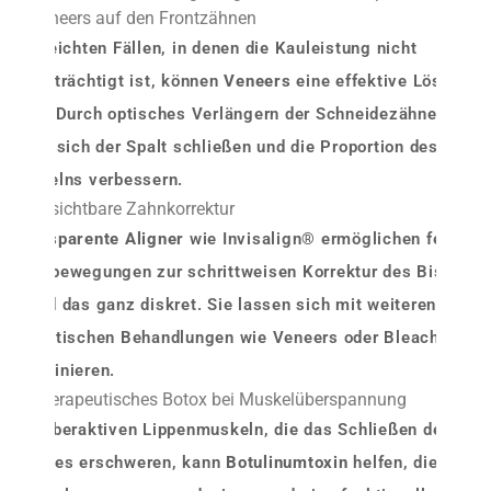
1. Veneers auf den Frontzähnen
Bei leichten Fällen, in denen die Kauleistung nicht
beeinträchtigt ist, können
Veneers
eine effektive Lösung
sein. Durch optisches Verlängern der Schneidezähne
lässt sich der Spalt schließen und die Proportion des
Lächelns verbessern.
2. Unsichtbare Zahnkorrektur
Transparente Aligner
wie Invisalign® ermöglichen feine
Zahnbewegungen zur schrittweisen Korrektur des Bisses
– und das ganz diskret. Sie lassen sich mit weiteren
ästhetischen Behandlungen wie Veneers oder Bleaching
kombinieren.
3. Therapeutisches Botox bei Muskelüberspannung
Bei überaktiven Lippenmuskeln, die das Schließen des
Mundes erschweren, kann
Botulinumtoxin
helfen, die